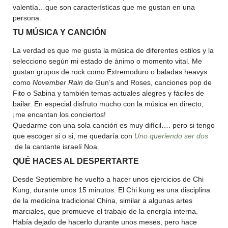
valentía…que son características que me gustan en una
persona.
TU MÚSICA Y CANCIÓN
La verdad es que me gusta la música de diferentes estilos y la
selecciono según mi estado de ánimo o momento vital. Me
gustan grupos de rock como Extremoduro o baladas heavys
como
November Rain
de Gun’s and Roses, canciones pop de
Fito o Sabina y también temas actuales alegres y fáciles de
bailar. En especial disfruto mucho con la música en directo,
¡me encantan los conciertos!
Quedarme con una sola canción es muy difícil…. pero si tengo
que escoger si o si, me quedaría con
Uno queriendo ser dos
de la cantante israelí Noa.
QU
É
HACES AL DESPERTARTE
Desde Septiembre he vuelto a hacer unos ejercicios de Chi
Kung, durante unos 15 minutos. El Chi kung es una disciplina
de la medicina tradicional China, similar a algunas artes
marciales, que promueve el trabajo de la energía interna.
Había dejado de hacerlo durante unos meses, pero hace