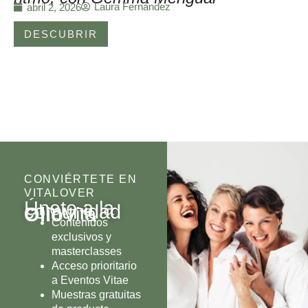
Laura Fernández
abril 2, 2026
DESCUBRIR
CONVIÉRTETE EN
VITALOVER
Únete a la
comunidad
Olio
Vita
Contenidos
exclusivos y
masterclasses
Acceso prioritario
a Eventos Vitae
Muestras gratuitas