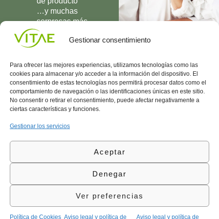
de producto
…y muchas
sorpresas más
UNIRME
Gestionar consentimiento
Para ofrecer las mejores experiencias, utilizamos tecnologías como las
cookies para almacenar y/o acceder a la información del dispositivo. El
consentimiento de estas tecnologías nos permitirá procesar datos como el
comportamiento de navegación o las identificaciones únicas en este sitio.
Conocenos
Política
(+34)
No consentir o retirar el consentimiento, puede afectar negativamente a
Vitae
de
935
ciertas características y funciones.
internaciona
Privacidad
908
l
Política
700
Gestionar los servicios
Contacto
de
contacta@vitae.es
Área
Cookies
Aceptar
profesional
Política
de
Denegar
Calidad
©Vitae Health Innovation S.L. Todos los derechos
Ver preferencias
reservados.
Política de Cookies
Aviso legal y política de
Aviso legal y política de