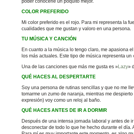
poder conocerle un poquito mejor.
COLOR PREFERIDO
Mi color preferido es el rojo. Para mi representa la 
cualidades que me gustan y valoro en una persona.
TU MÚSICA Y CANCIÓN
En cuanto a la música lo tengo claro, me apasiona e
los más actuales. Este tipo de música representa un
Una de las canciones que más me gusta es »
Lazy
» 
QUÉ HACES AL DESPERTARTE
Soy una persona de rutinas sencillas y que no me l
tomarme un zumo de naranja, mientras me despierto 
expresión) voy como un reloj al baño.
QUÉ HACES ANTES DE IR A DORMIR
Después de una intensa jornada laboral y antes de i
desconectar de todo lo que he hecho durante el día.
Para mí es muy importante este momento, es algo muy