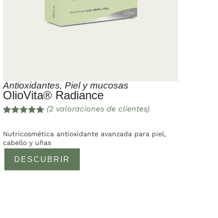
Antioxidantes
,
Piel y mucosas
OlioVita® Radiance
(
2
valoraciones de clientes)
Valorado
2
con
5.00
de
Nutricosmética antioxidante avanzada para piel,
5 en base
cabello y uñas
a
valoracione
DESCUBRIR
s de
clientes