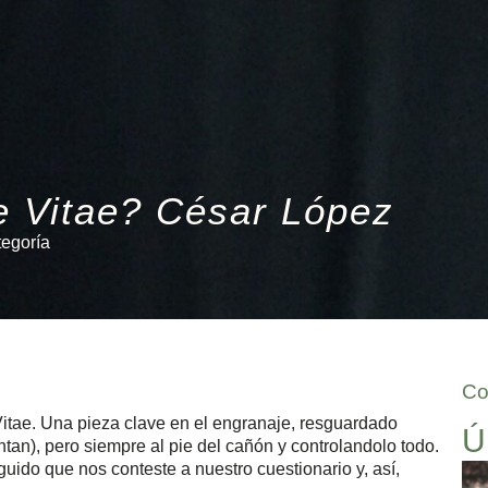
e Vitae? César López
tegoría
Co
itae. Una pieza clave en el engranaje, resguardado
Ú
ntan), pero siempre al pie del cañón y controlandolo todo.
do que nos conteste a nuestro cuestionario y, así,