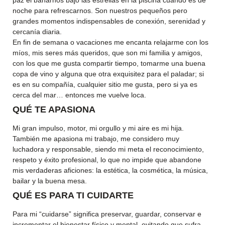
paz el bañarnos bajo las estrellas en la piscina cuando es de
noche para refrescarnos. Son nuestros pequeños pero
grandes momentos indispensables de conexión, serenidad y
cercanía diaria.
En fin de semana o vacaciones me encanta relajarme con los
míos, mis seres más queridos, que son mi familia y amigos,
con los que me gusta compartir tiempo, tomarme una buena
copa de vino y alguna que otra exquisitez para el paladar; si
es en su compañía, cualquier sitio me gusta, pero si ya es
cerca del mar… entonces me vuelve loca.
QUÉ TE APASIONA
Mi gran impulso, motor, mi orgullo y mi aire es mi hija.
También me apasiona mi trabajo, me considero muy
luchadora y responsable, siendo mi meta el reconocimiento,
respeto y éxito profesional, lo que no impide que abandone
mis verdaderas aficiones: la estética, la cosmética, la música,
bailar y la buena mesa.
QUÉ ES PARA TI CUIDARTE
Para mi “cuidarse” significa preservar, guardar, conservar e
incrementar el bienestar físico y mental, evitando que sufra