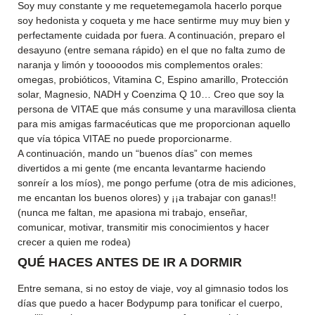
Soy muy constante y me requetemegamola hacerlo porque
soy hedonista y coqueta y me hace sentirme muy muy bien y
perfectamente cuidada por fuera. A continuación, preparo el
desayuno (entre semana rápido) en el que no falta zumo de
naranja y limón y tooooodos mis complementos orales:
omegas, probióticos, Vitamina C, Espino amarillo, Protección
solar, Magnesio, NADH y Coenzima Q 10… Creo que soy la
persona de VITAE que más consume y una maravillosa clienta
para mis amigas farmacéuticas que me proporcionan aquello
que vía tópica VITAE no puede proporcionarme.
A continuación, mando un “buenos días” con memes
divertidos a mi gente (me encanta levantarme haciendo
sonreír a los míos), me pongo perfume (otra de mis adiciones,
me encantan los buenos olores) y ¡¡a trabajar con ganas!!
(nunca me faltan, me apasiona mi trabajo, enseñar,
comunicar, motivar, transmitir mis conocimientos y hacer
crecer a quien me rodea)
QUÉ HACES ANTES DE IR A DORMIR
Entre semana, si no estoy de viaje, voy al gimnasio todos los
días que puedo a hacer Bodypump para tonificar el cuerpo,