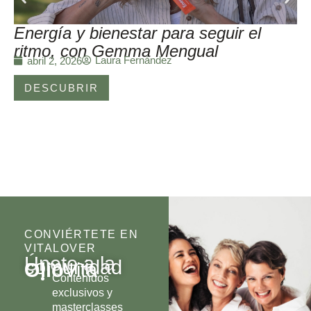
Energía y bienestar para seguir el
ritmo, con Gemma Mengual
Laura Fernández
abril 2, 2026
DESCUBRIR
CONVIÉRTETE EN
VITALOVER
Únete a la
comunidad
Olio
Vita
Contenidos
exclusivos y
masterclasses