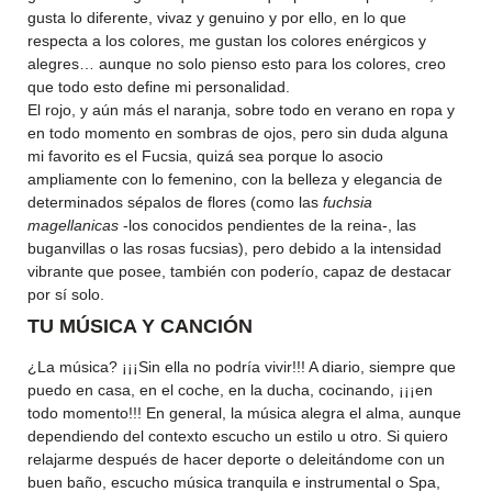
gusta lo diferente, vivaz y genuino y por ello, en lo que
respecta a los colores, me gustan los colores enérgicos y
alegres… aunque no solo pienso esto para los colores, creo
que todo esto define mi personalidad.
El rojo, y aún más el naranja, sobre todo en verano en ropa y
en todo momento en sombras de ojos, pero sin duda alguna
mi favorito es el Fucsia, quizá sea porque lo asocio
ampliamente con lo femenino, con la belleza y elegancia de
determinados sépalos de flores (como las
fuchsia
magellanicas
-los conocidos pendientes de la reina-, las
buganvillas o las rosas fucsias), pero debido a la intensidad
vibrante que posee, también con poderío, capaz de destacar
por sí solo.
TU MÚSICA Y CANCIÓN
¿La música? ¡¡¡Sin ella no podría vivir!!! A diario, siempre que
puedo en casa, en el coche, en la ducha, cocinando, ¡¡¡en
todo momento!!! En general, la música alegra el alma, aunque
dependiendo del contexto escucho un estilo u otro. Si quiero
relajarme después de hacer deporte o deleitándome con un
buen baño, escucho música tranquila e instrumental o Spa,