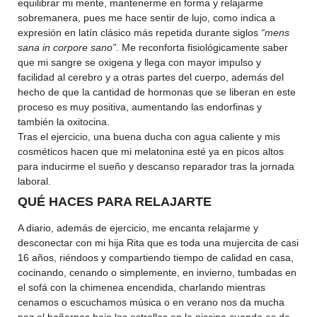
equilibrar mi mente, mantenerme en forma y relajarme
sobremanera, pues me hace sentir de lujo, como indica a
expresión en latín clásico más repetida durante siglos
“mens
sana in corpore sano”
. Me reconforta fisiológicamente saber
que mi sangre se oxigena y llega con mayor impulso y
facilidad al cerebro y a otras partes del cuerpo, además del
hecho de que la cantidad de hormonas que se liberan en este
proceso es muy positiva, aumentando las endorfinas y
también la oxitocina.
Tras el ejercicio, una buena ducha con agua caliente y mis
cosméticos hacen que mi melatonina esté ya en picos altos
para inducirme el sueño y descanso reparador tras la jornada
laboral.
QUÉ HACES PARA RELAJARTE
A diario, además de ejercicio, me encanta relajarme y
desconectar con mi hija Rita que es toda una mujercita de casi
16 años, riéndoos y compartiendo tiempo de calidad en casa,
cocinando, cenando o simplemente, en invierno, tumbadas en
el sofá con la chimenea encendida, charlando mientras
cenamos o escuchamos música o en verano nos da mucha