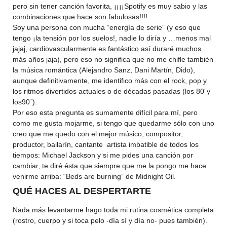
pero sin tener canción favorita, ¡¡¡¡Spotify es muy sabio y las
combinaciones que hace son fabulosas!!!!
Soy una persona con mucha “energía de serie” (y eso que
tengo ¡la tensión por los suelos!, nadie lo diría y …menos mal
jajaj, cardiovascularmente es fantástico así duraré muchos
más años jaja), pero eso no significa que no me chifle también
la música romántica (Alejandro Sanz, Dani Martín, Dido),
aunque definitivamente, me identifico más con el rock, pop y
los ritmos divertidos actuales o de décadas pasadas (los 80´y
los90´).
Por eso esta pregunta es sumamente difícil para mí, pero
como me gusta mojarme, si tengo que quedarme sólo con uno
creo que me quedo con el mejor músico, compositor,
productor, bailarín, cantante artista imbatible de todos los
tiempos: Michael Jackson y si me pides una canción por
cambiar, te diré ésta que siempre que me la pongo me hace
venirme arriba: “Beds are burning” de Midnight Oil.
QUÉ HACES AL DESPERTARTE
Nada más levantarme hago toda mi rutina cosmética completa
(rostro, cuerpo y si toca pelo -día sí y día no- pues también).