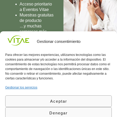
Acceso prioritario
a Eventos Vitae
Muestras gratuitas
de producto
…y muchas
sorpresas más
UNIRME
Gestionar consentimiento
Para ofrecer las mejores experiencias, utilizamos tecnologías como las
cookies para almacenar y/o acceder a la información del dispositivo. El
consentimiento de estas tecnologías nos permitirá procesar datos como el
comportamiento de navegación o las identificaciones únicas en este sitio.
Conocenos
Política
(+34)
No consentir o retirar el consentimiento, puede afectar negativamente a
Vitae
de
935
ciertas características y funciones.
internaciona
Privacidad
908
l
Política
700
Gestionar los servicios
Contacto
de
contacta@vitae.es
Área
Cookies
Aceptar
profesional
Política
de
Denegar
Calidad