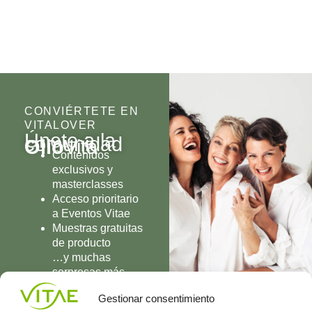
CONVIÉRTETE EN
VITALOVER
Únete a la
comunidad
Olio
Vita
Contenidos
exclusivos y
masterclasses
Acceso prioritario
a Eventos Vitae
Muestras gratuitas
de producto
…y muchas
sorpresas más
UNIRME
Gestionar consentimiento