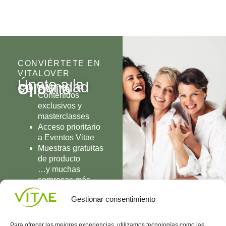
CONVIÉRTETE EN
VITALOVER
Únete a la
comunidad
Olio
Vita
Contenidos
exclusivos y
masterclasses
Acceso prioritario
a Eventos Vitae
Muestras gratuitas
de producto
…y muchas
sorpresas más
UNIRME
Gestionar consentimiento
Para ofrecer las mejores experiencias, utilizamos tecnologías como las