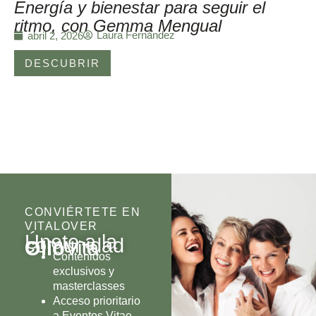
Energía y bienestar para seguir el
ritmo, con Gemma Mengual
Laura Fernández
abril 2, 2026
DESCUBRIR
CONVIÉRTETE EN
VITALOVER
Únete a la
comunidad
Olio
Vita
Contenidos
exclusivos y
masterclasses
Acceso prioritario
a Eventos Vitae