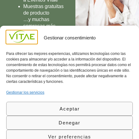
Muestras gratuitas
de producto
…y muchas
sorpresas más
UNIRME
Gestionar consentimiento
Para ofrecer las mejores experiencias, utilizamos tecnologías como las
cookies para almacenar y/o acceder a la información del dispositivo. El
consentimiento de estas tecnologías nos permitirá procesar datos como el
comportamiento de navegación o las identificaciones únicas en este sitio.
Conocenos
Política
(+34)
No consentir o retirar el consentimiento, puede afectar negativamente a
Vitae
de
935
ciertas características y funciones.
internaciona
Privacidad
908
l
Política
700
Gestionar los servicios
Contacto
de
contacta@vitae.es
Área
Cookies
Aceptar
profesional
Política
de
Denegar
Calidad
©Vitae Health Innovation S.L. Todos los derechos
Ver preferencias
reservados.