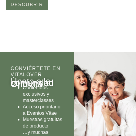
DESCUBRIR
CONVIÉRTETE EN
VITALOVER
Únete a la
comunidad
Olio
Vita
Contenidos
exclusivos y
masterclasses
Acceso prioritario
a Eventos Vitae
Muestras gratuitas
de producto
…y muchas