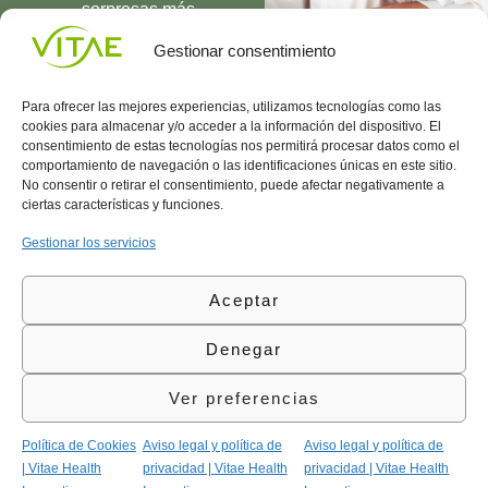
sorpresas más
UNIRME
Gestionar consentimiento
Para ofrecer las mejores experiencias, utilizamos tecnologías como las
cookies para almacenar y/o acceder a la información del dispositivo. El
consentimiento de estas tecnologías nos permitirá procesar datos como el
comportamiento de navegación o las identificaciones únicas en este sitio.
Conocenos
Política
(+34)
No consentir o retirar el consentimiento, puede afectar negativamente a
Vitae
de
935
ciertas características y funciones.
internaciona
Privacidad
908
l
Política
700
Gestionar los servicios
Contacto
de
contacta@vitae.es
Área
Cookies
Aceptar
profesional
Política
de
Denegar
Calidad
©Vitae Health Innovation S.L. Todos los derechos
Ver preferencias
reservados.
Política de Cookies
Aviso legal y política de
Aviso legal y política de
| Vitae Health
privacidad | Vitae Health
privacidad | Vitae Health