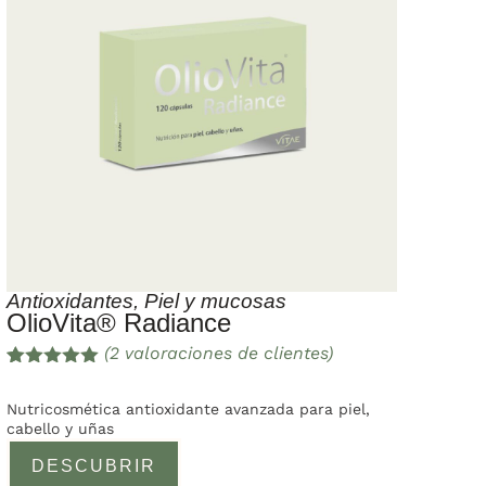
Antioxidantes
,
Piel y mucosas
OlioVita® Radiance
(
2
valoraciones de clientes)
Valorado
2
con
5.00
de
Nutricosmética antioxidante avanzada para piel,
5 en base
cabello y uñas
a
valoracione
DESCUBRIR
s de
clientes