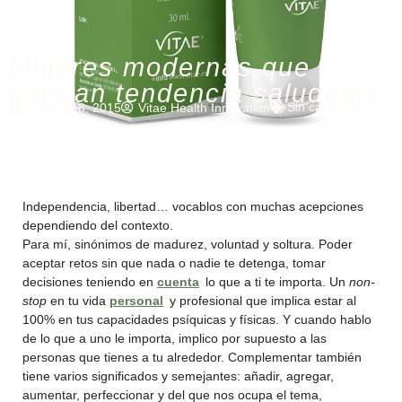
Mujeres modernas que
marcan tendencia saludable
Sin categoría
febrero 18, 2015
Vitae Health Innovation
Independencia, libertad… vocablos con muchas acepciones
dependiendo del contexto.
Para mí, sinónimos de madurez, voluntad y soltura. Poder
aceptar retos sin que nada o nadie te detenga, tomar
decisiones teniendo en
cuenta
lo que a ti te importa. Un
non-
stop
en tu vida
personal
y profesional que implica estar al
100% en tus capacidades psíquicas y físicas. Y cuando hablo
de lo que a uno le importa, implico por supuesto a las
personas que tienes a tu alrededor. Complementar también
tiene varios significados y semejantes: añadir, agregar,
aumentar, perfeccionar y del que nos ocupa el tema,