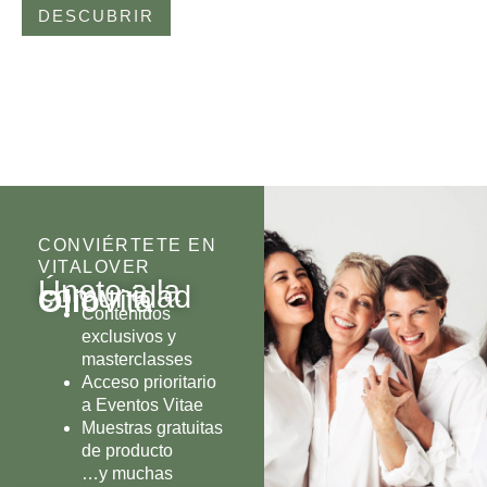
DESCUBRIR
CONVIÉRTETE EN
VITALOVER
Únete a la
comunidad
Olio
Vita
Contenidos
exclusivos y
masterclasses
Acceso prioritario
a Eventos Vitae
Muestras gratuitas
de producto
…y muchas