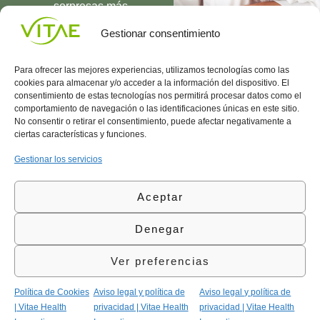
sorpresas más
UNIRME
Gestionar consentimiento
Para ofrecer las mejores experiencias, utilizamos tecnologías como las
cookies para almacenar y/o acceder a la información del dispositivo. El
consentimiento de estas tecnologías nos permitirá procesar datos como el
comportamiento de navegación o las identificaciones únicas en este sitio.
Conocenos
Política
(+34)
No consentir o retirar el consentimiento, puede afectar negativamente a
Vitae
de
935
ciertas características y funciones.
internaciona
Privacidad
908
l
Política
700
Gestionar los servicios
Contacto
de
contacta@vitae.es
Área
Cookies
Aceptar
profesional
Política
de
Denegar
Calidad
©Vitae Health Innovation S.L. Todos los derechos
Ver preferencias
reservados.
Política de Cookies
Aviso legal y política de
Aviso legal y política de
| Vitae Health
privacidad | Vitae Health
privacidad | Vitae Health