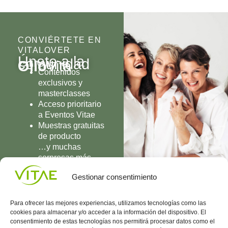
CONVIÉRTETE EN
VITALOVER
Únete a la
comunidad
Olio
Vita
Contenidos
exclusivos y
masterclasses
Acceso prioritario
a Eventos Vitae
Muestras gratuitas
de producto
…y muchas
sorpresas más
UNIRME
Gestionar consentimiento
Para ofrecer las mejores experiencias, utilizamos tecnologías como las
cookies para almacenar y/o acceder a la información del dispositivo. El
consentimiento de estas tecnologías nos permitirá procesar datos como el