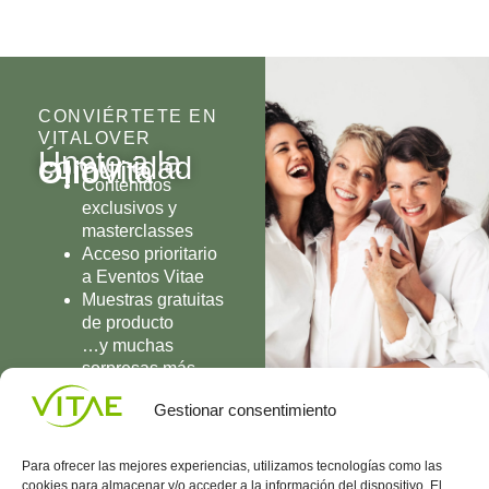
CONVIÉRTETE EN
VITALOVER
Únete a la
comunidad
Olio
Vita
Contenidos
exclusivos y
masterclasses
Acceso prioritario
a Eventos Vitae
Muestras gratuitas
de producto
…y muchas
sorpresas más
UNIRME
Gestionar consentimiento
Para ofrecer las mejores experiencias, utilizamos tecnologías como las
cookies para almacenar y/o acceder a la información del dispositivo. El