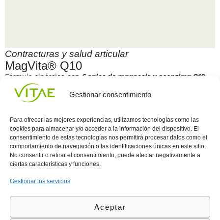
Contracturas y salud articular
C
MagVita® Q10
Fórmula sinérgica con
6 sales de magnesio y coenzima Q10
C
m
DESCUBRIR
Gestionar consentimiento
Para ofrecer las mejores experiencias, utilizamos tecnologías como las
cookies para almacenar y/o acceder a la información del dispositivo. El
consentimiento de estas tecnologías nos permitirá procesar datos como el
comportamiento de navegación o las identificaciones únicas en este sitio.
Conocenos
Política
(+34)
No consentir o retirar el consentimiento, puede afectar negativamente a
Vitae
de
935
ciertas características y funciones.
internaciona
Privacidad
908
l
Política
700
Gestionar los servicios
Contacto
de
contacta@vitae.es
Área
Cookies
Aceptar
profesional
Política