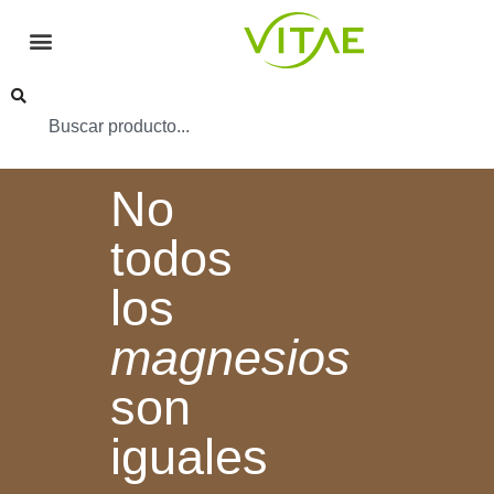
No
todos
los
magnesios
son
iguales