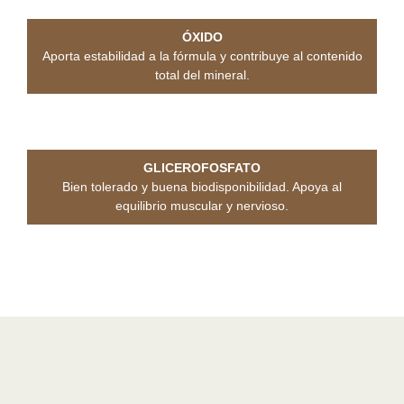
ÓXIDO
Aporta estabilidad a la fórmula y contribuye al contenido
total del mineral.
LACTATO
Suave a nivel digestivo y adecuada para uso continuado.
GLICEROFOSFATO
Bien tolerado y buena biodisponibilidad. Apoya al
equilibrio muscular y nervioso.
PIDOLATO
Alta asimilación en situaciones de tensión mental.