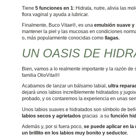
Tiene
5 funciones en 1
: Hidrata, nutre, alivia las m
flora vaginal y ayuda a lubricar.
Finalmente, Buco Vitae®, es una
emulsión suave y 
mantener la piel y las mucosas en condiciones norma
o, más popularmente conocidas como
llagas.
UN OASIS DE HIDR
Bien, vamos a lo realmente importante y la razón de s
familia OlioVita®!
Acabamos de lanzar un bálsamo labial,
ultra repar
dejará unos labios increíblemente hidratados y jugoso
probado, y os contaremos la experiencia en unas se
Unos labios suaves e hidratados son símbolo de bel
labios secos y agrietados
gracias a su
función hid
Además y, por si fuera poco,
se puede aplicar en la 
un brillito en los labios muy bonito y seductor.