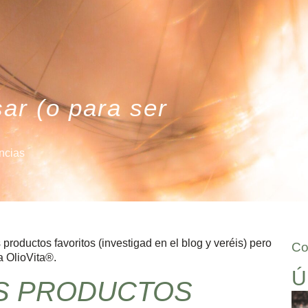
sar (o para ser
ncias
roductos favoritos (investigad en el blog y veréis) pero
Co
 OlioVita®.
Ú
S PRODUCTOS