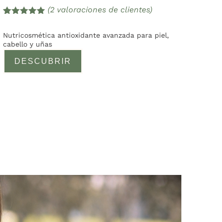
(
2
valoraciones de clientes)
Valorado
2
con
5.00
de
Nutricosmética antioxidante avanzada para piel,
5 en base
cabello y uñas
a
valoracione
DESCUBRIR
s de
clientes