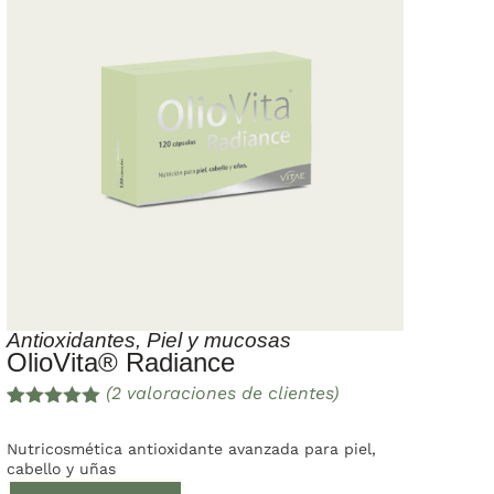
Antioxidantes
,
Piel y mucosas
OlioVita® Radiance
(
2
valoraciones de clientes)
Valorado
2
con
5.00
de
Nutricosmética antioxidante avanzada para piel,
5 en base
cabello y uñas
a
valoracione