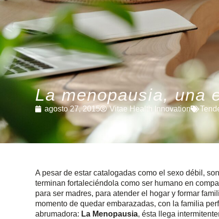
La menopausia, una 
agosto 27, 2015
Vitae Health Innovation
Tend
A pesar de estar catalogadas como el sexo débil, s
terminan fortaleciéndola como ser humano en compa
para ser madres, para atender el hogar y formar fami
momento de quedar embarazadas, con la familia perf
abrumadora:
La Menopausia
, ésta llega intermiten