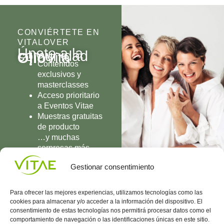
CONVIÉRTETE EN
VITALOVER
Únete a la
comunidad
Olio
Vita
Contenidos
exclusivos y
masterclasses
Acceso prioritario
a Eventos Vitae
Muestras gratuitas
de producto
…y muchas
sorpresas más
UNIRME
Gestionar consentimiento
Para ofrecer las mejores experiencias, utilizamos tecnologías como las
cookies para almacenar y/o acceder a la información del dispositivo. El
consentimiento de estas tecnologías nos permitirá procesar datos como el
comportamiento de navegación o las identificaciones únicas en este sitio.
Conocenos
Política
(+34)