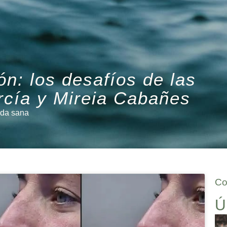
ón: los desafíos de las
rcía y Mireia Cabañes
ida sana
Co
Ú