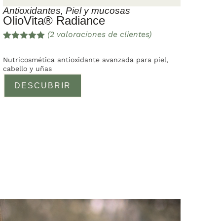
Antioxidantes
,
Piel y mucosas
OlioVita® Radiance
(
2
valoraciones de clientes)
Valorado
2
con
5.00
de
Nutricosmética antioxidante avanzada para piel,
5 en base
cabello y uñas
a
valoracione
DESCUBRIR
s de
clientes