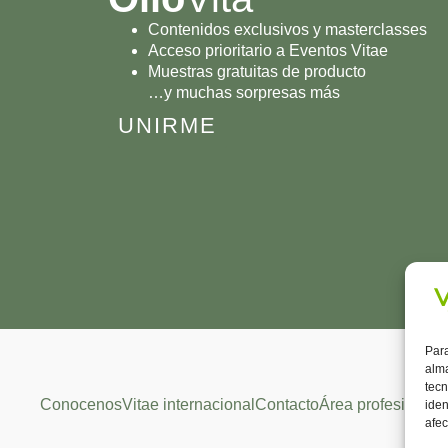
Contenidos exclusivos y masterclasses
Acceso prioritario a Eventos Vitae
Muestras gratuitas de producto
…y muchas sorpresas más
UNIRME
Para
alma
tecn
Conocenos
Vitae internacional
Contacto
Área profesional
iden
afec