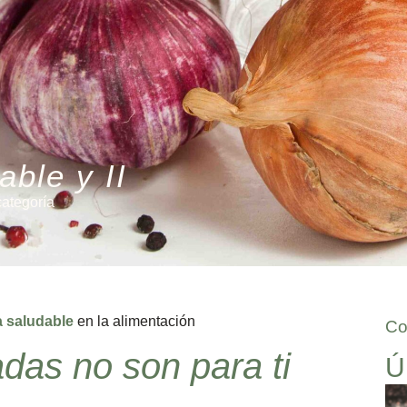
able y II
categoría
a saludable
en la alimentación
Co
das no son para ti
Ú