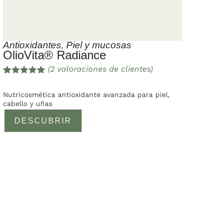
Antioxidantes
,
Piel y mucosas
OlioVita® Radiance
(
2
valoraciones de clientes)
Valorado
2
con
5.00
de
Nutricosmética antioxidante avanzada para piel,
5 en base
cabello y uñas
a
valoracione
DESCUBRIR
s de
clientes