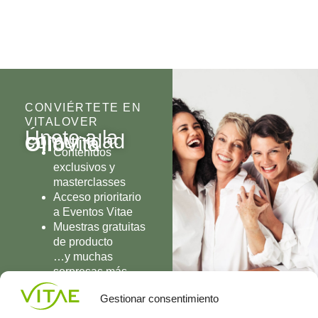
CONVIÉRTETE EN
VITALOVER
Únete a la
comunidad
Olio
Vita
Contenidos
exclusivos y
masterclasses
Acceso prioritario
a Eventos Vitae
Muestras gratuitas
de producto
…y muchas
sorpresas más
UNIRME
Gestionar consentimiento