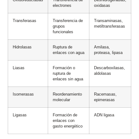
Oxidoreductasas
Transferencia de
Deshidrogenasas,
electrones
oxidasas
Transferasas
Transferencia de
Transaminasas,
grupos
metiltransferasas
funcionales
Hidrolasas
Ruptura de
Amilasa,
enlaces con agua
proteasa, lipasa
Liasas
Formación o
Descarboxilasas,
ruptura de
aldolasas
enlaces sin agua
Isomerasas
Reordenamiento
Racemasas,
molecular
epimerasas
Ligasas
Formación de
ADN ligasa
enlaces con
gasto energético