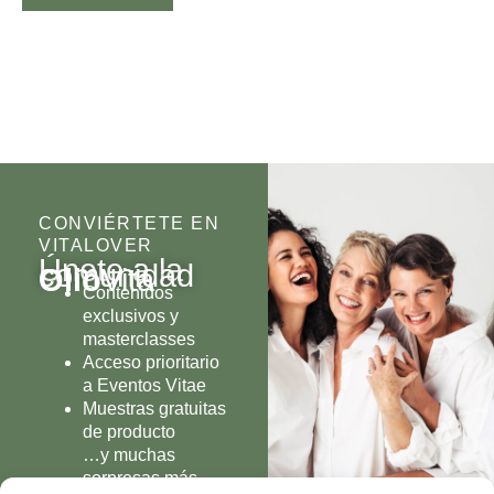
CONVIÉRTETE EN
VITALOVER
Únete a la
comunidad
Olio
Vita
Contenidos
exclusivos y
masterclasses
Acceso prioritario
a Eventos Vitae
Muestras gratuitas
de producto
…y muchas
sorpresas más