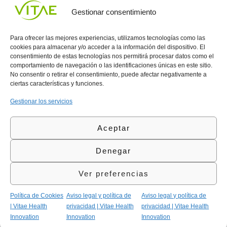
UNIRME
Gestionar consentimiento
Para ofrecer las mejores experiencias, utilizamos tecnologías como las
cookies para almacenar y/o acceder a la información del dispositivo. El
consentimiento de estas tecnologías nos permitirá procesar datos como el
comportamiento de navegación o las identificaciones únicas en este sitio.
Conocenos
Política
(+34)
No consentir o retirar el consentimiento, puede afectar negativamente a
Vitae
de
935
ciertas características y funciones.
internaciona
Privacidad
908
l
Política
700
Gestionar los servicios
Contacto
de
contacta@vitae.es
Área
Cookies
Aceptar
profesional
Política
de
Denegar
Calidad
©Vitae Health Innovation S.L. Todos los derechos
Ver preferencias
reservados.
Política de Cookies
Aviso legal y política de
Aviso legal y política de
| Vitae Health
privacidad | Vitae Health
privacidad | Vitae Health
Innovation
Innovation
Innovation