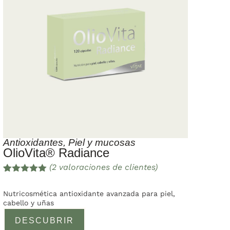
Antioxidantes
,
Piel y mucosas
OlioVita® Radiance
(
2
valoraciones de clientes)
Valorado
2
con
5.00
de
Nutricosmética antioxidante avanzada para piel,
5 en base
cabello y uñas
a
valoracione
DESCUBRIR
s de
clientes