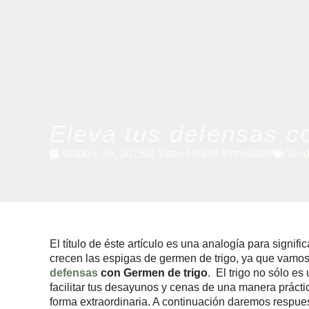
Eleva tus defensas c
octubre 26, 2015
Vitae Health Innovation
Tend
El título de éste artículo es una analogía para signi
crecen las espigas de germen de trigo, ya que vamo
defensas
con Germen de trigo
. El trigo no sólo es
facilitar tus desayunos y cenas de una manera prácti
forma extraordinaria. A continuación daremos respue