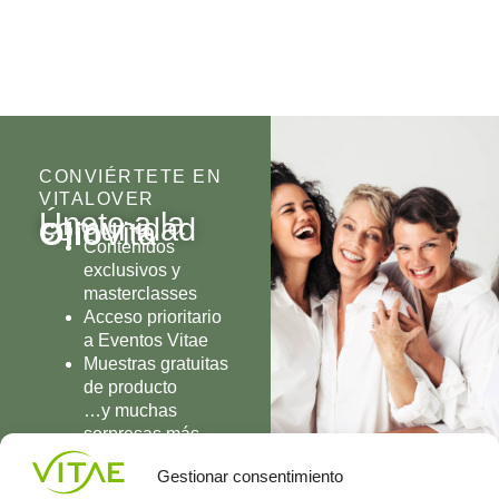
CONVIÉRTETE EN
VITALOVER
Únete a la
comunidad
Olio
Vita
Contenidos
exclusivos y
masterclasses
Acceso prioritario
a Eventos Vitae
Muestras gratuitas
de producto
…y muchas
sorpresas más
UNIRME
Gestionar consentimiento