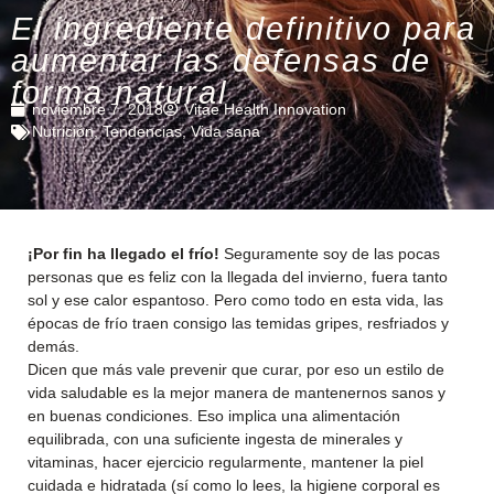
El ingrediente definitivo para
aumentar las defensas de
forma natural
noviembre 7, 2018
Vitae Health Innovation
Nutrición
,
Tendencias
,
Vida sana
¡Por fin ha llegado el frío!
Seguramente soy de las pocas
personas que es feliz con la llegada del invierno, fuera tanto
sol y ese calor espantoso. Pero como todo en esta vida, las
épocas de frío traen consigo las temidas gripes, resfriados y
demás.
Dicen que más vale prevenir que curar, por eso un estilo de
vida saludable es la mejor manera de mantenernos sanos y
en buenas condiciones. Eso implica una alimentación
equilibrada, con una suficiente ingesta de minerales y
vitaminas, hacer ejercicio regularmente, mantener la piel
cuidada e hidratada (sí como lo lees, la higiene corporal es