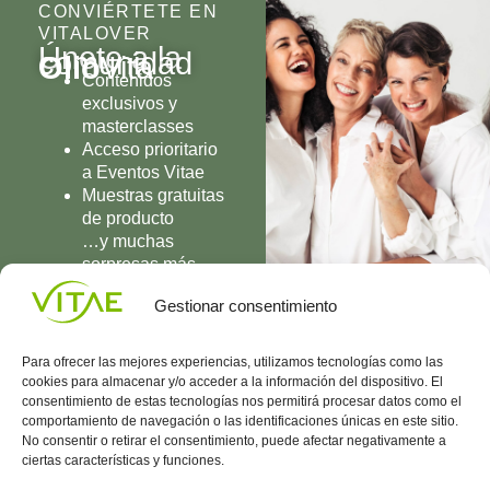
CONVIÉRTETE EN
VITALOVER
Únete a la
comunidad
Olio
Vita
Contenidos
exclusivos y
masterclasses
Acceso prioritario
a Eventos Vitae
Muestras gratuitas
de producto
…y muchas
sorpresas más
UNIRME
Gestionar consentimiento
Para ofrecer las mejores experiencias, utilizamos tecnologías como las
cookies para almacenar y/o acceder a la información del dispositivo. El
consentimiento de estas tecnologías nos permitirá procesar datos como el
comportamiento de navegación o las identificaciones únicas en este sitio.
Conocenos
Política
(+34)
No consentir o retirar el consentimiento, puede afectar negativamente a
Vitae
de
935
ciertas características y funciones.
internaciona
Privacidad
908