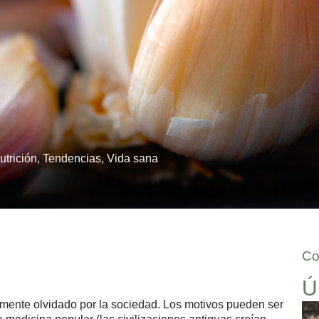
utrición
,
Tendencias
,
Vida sana
Co
Ú
camente olvidado por la sociedad. Los motivos pueden ser