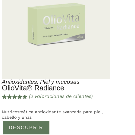
Antioxidantes
,
Piel y mucosas
OlioVita® Radiance
(
2
valoraciones de clientes)
Valorado
2
con
5.00
de
Nutricosmética antioxidante avanzada para piel,
5 en base
cabello y uñas
a
valoracione
DESCUBRIR
s de
clientes