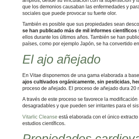
amplios, desde su vinculación con la superstición y l
que los demonios causaban las enfermedades y para 
sociales que puede provocar su fuerte olor.
También es posible que sus propiedades sean desco
se han publicado más de mil informes científicos
ellos durante los últimos años. También se han public
países, como por ejemplo Japón, se ha convertido en 
El ajo añejado
En Vitae disponemos de una gama elaborada a base
ajos cultivados orgánicamente, sin pesticidas, her
proceso de añejado. El proceso de añejado dura 20 m
A través de este proceso se favorece la modificació
desagradables y que pueden ser irritantes para el sist
Vitarlic Cleanse
está elaborada con el único extract
estudios científicos.
Propiedades cardiov