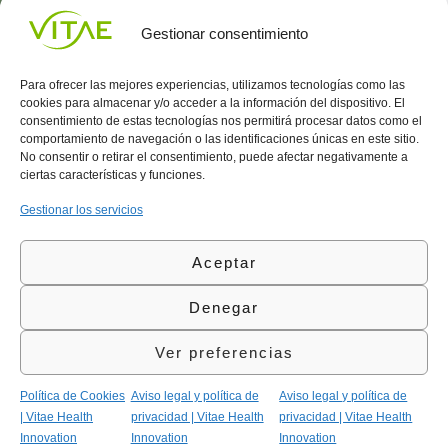
UNIRME
Gestionar consentimiento
Para ofrecer las mejores experiencias, utilizamos tecnologías como las
cookies para almacenar y/o acceder a la información del dispositivo. El
consentimiento de estas tecnologías nos permitirá procesar datos como el
comportamiento de navegación o las identificaciones únicas en este sitio.
Conocenos
Política
(+34)
No consentir o retirar el consentimiento, puede afectar negativamente a
Vitae
de
935
ciertas características y funciones.
internaciona
Privacidad
908
l
Política
700
Gestionar los servicios
Contacto
de
contacta@vitae.es
Área
Cookies
Aceptar
profesional
Política
de
Denegar
Calidad
©Vitae Health Innovation S.L. Todos los derechos
Ver preferencias
reservados.
Política de Cookies
Aviso legal y política de
Aviso legal y política de
| Vitae Health
privacidad | Vitae Health
privacidad | Vitae Health
Innovation
Innovation
Innovation