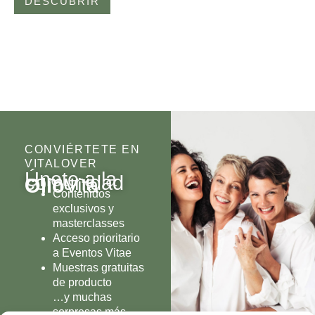
DESCUBRIR
CONVIÉRTETE EN
VITALOVER
Únete a la
comunidad
Olio
Vita
Contenidos
exclusivos y
masterclasses
Acceso prioritario
a Eventos Vitae
Muestras gratuitas
de producto
…y muchas
sorpresas más