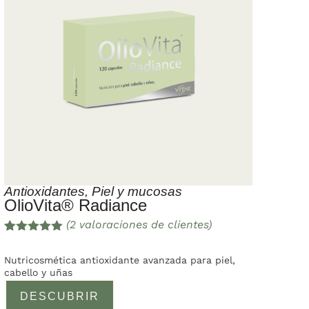
Antioxidantes
,
Piel y mucosas
OlioVita® Radiance
(
2
valoraciones de clientes)
Valorado
2
con
5.00
de
Nutricosmética antioxidante avanzada para piel,
5 en base
cabello y uñas
a
valoracione
DESCUBRIR
s de
clientes