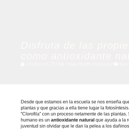
Disfruta de las propie
como antioxidante na
octubre 19, 2015
Vitae Health Innovation
Sin 
Desde que estamos en la escuela se nos enseña que l
plantas y que gracias a ella tiene lugar la fotosínte
“Clorofila” con un proceso netamente de las plantas.
humano es un
antioxidante natural
que ayuda a la r
juventud sin olvidar que le dan la pelea a los dañino