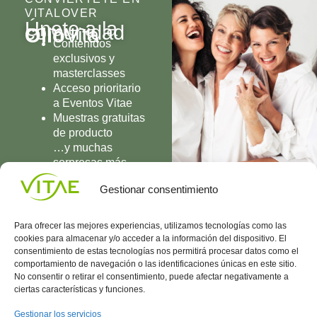
VITALOVER
Únete a la
comunidad
Olio
Vita
Contenidos
exclusivos y
masterclasses
Acceso prioritario
a Eventos Vitae
Muestras gratuitas
de producto
…y muchas
sorpresas más
UNIRME
Gestionar consentimiento
Para ofrecer las mejores experiencias, utilizamos tecnologías como las
cookies para almacenar y/o acceder a la información del dispositivo. El
consentimiento de estas tecnologías nos permitirá procesar datos como el
comportamiento de navegación o las identificaciones únicas en este sitio.
Conocenos
Política
(+34)
No consentir o retirar el consentimiento, puede afectar negativamente a
Vitae
de
935
ciertas características y funciones.
internaciona
Privacidad
908
l
Política
700
Gestionar los servicios