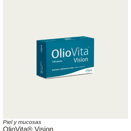
Piel y mucosas
OlioVita® Vision