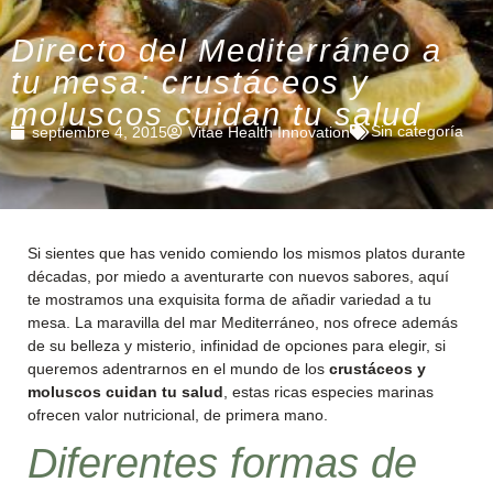
Directo del Mediterráneo a
tu mesa: crustáceos y
moluscos cuidan tu salud
Sin categoría
septiembre 4, 2015
Vitae Health Innovation
Si sientes que has venido comiendo los mismos platos durante
décadas, por miedo a aventurarte con nuevos sabores, aquí
te mostramos una exquisita forma de añadir variedad a tu
mesa. La maravilla del mar Mediterráneo, nos ofrece además
de su belleza y misterio, infinidad de opciones para elegir, si
queremos adentrarnos en el mundo de los
crustáceos y
moluscos cuidan tu salud
, estas ricas especies marinas
ofrecen valor nutricional, de primera mano.
Diferentes formas de