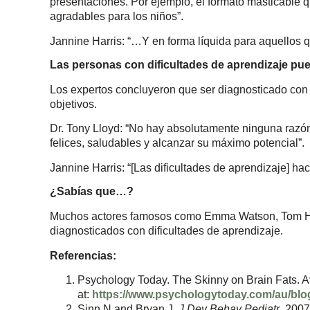
presentaciones. Por ejemplo, el formato masticable q
agradables para los niños”.
Jannine Harris: “…Y en forma líquida para aquellos 
Las personas con dificultades de aprendizaje pu
Los expertos concluyeron que ser diagnosticado con u
objetivos.
Dr. Tony Lloyd: “No hay absolutamente ninguna razón
felices, saludables y alcanzar su máximo potencial”.
Jannine Harris: “[Las dificultades de aprendizaje] hac
¿Sabías que…?
Muchos actores famosos como Emma Watson, Tom Ha
diagnosticados con dificultades de aprendizaje.
Referencias:
Psychology Today. The Skinny on Brain Fats. A
at:
https://www.psychologytoday.com/au/blog/
Sinn N and Bryan J.
J Dev Behav Pediatr
. 2007