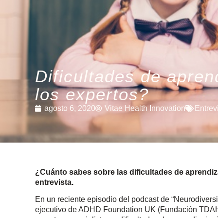
Dificultades de apre
los expertos?
agosto 6, 2020
Vitae Health Innovation
Entrev
¿Cuánto sabes sobre las dificultades de aprendi
entrevista.
En un reciente episodio del podcast de “Neurodiversit
ejecutivo de ADHD Foundation UK (Fundación TDAH), 