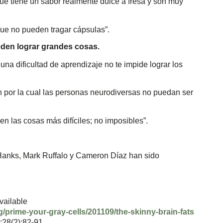
ue tiene un sabor realmente dulce a fresa y son muy
que no pueden tragar cápsulas”.
eden lograr grandes cosas.
na dificultad de aprendizaje no te impide lograr los
 por la cual las personas neurodiversas no puedan ser
en las cosas más difíciles; no imposibles”.
nks, Mark Ruffalo y Cameron Díaz han sido
vailable
prime-your-gray-cells/201109/the-skinny-brain-fats
;28(2):82-91.