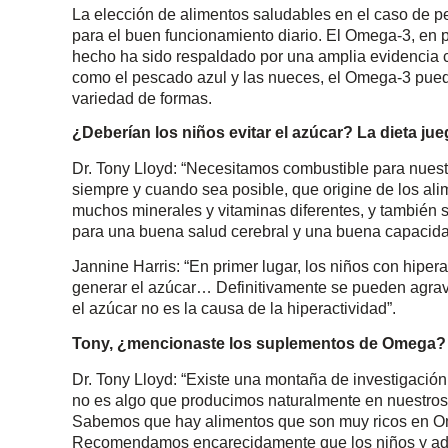
La elección de alimentos saludables en el caso de p
para el buen funcionamiento diario. El Omega-3, en pa
hecho ha sido respaldado por una amplia evidencia c
como el pescado azul y las nueces, el Omega-3 puede
variedad de formas.
¿Deberían los niños evitar el azúcar? La dieta ju
Dr. Tony Lloyd: “Necesitamos combustible para nuest
siempre y cuando sea posible, que origine de los al
muchos minerales y vitaminas diferentes, y tambié
para una buena salud cerebral y una buena capacida
Jannine Harris: “En primer lugar, los niños con hipe
generar el azúcar… Definitivamente se pueden agrav
el azúcar no es la causa de la hiperactividad”.
Tony, ¿mencionaste los suplementos de Omega?
Dr. Tony Lloyd: “Existe una montaña de investigació
no es algo que producimos naturalmente en nuestros 
Sabemos que hay alimentos que son muy ricos en Ome
Recomendamos encarecidamente que los niños y ad