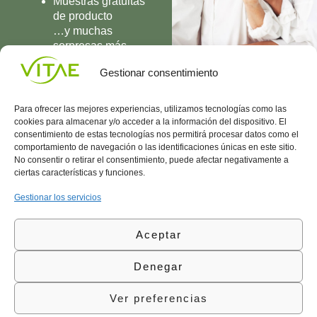
Muestras gratuitas
de producto
…y muchas
sorpresas más
UNIRME
Gestionar consentimiento
Para ofrecer las mejores experiencias, utilizamos tecnologías como las
cookies para almacenar y/o acceder a la información del dispositivo. El
consentimiento de estas tecnologías nos permitirá procesar datos como el
comportamiento de navegación o las identificaciones únicas en este sitio.
Conocenos
Política
(+34)
No consentir o retirar el consentimiento, puede afectar negativamente a
Vitae
de
935
ciertas características y funciones.
internaciona
Privacidad
908
l
Política
700
Gestionar los servicios
Contacto
de
contacta@vitae.es
Área
Cookies
Aceptar
profesional
Política
de
Denegar
Calidad
©Vitae Health Innovation S.L. Todos los derechos
Ver preferencias
reservados.