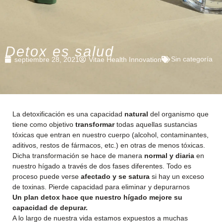
Detox es salud
Sin categoría
septiembre 28, 2021
Vitae Health Innovation
La detoxificación es una capacidad
natural
del organismo que
tiene como objetivo
transformar
todas aquellas sustancias
tóxicas que entran en nuestro cuerpo (alcohol, contaminantes,
aditivos, restos de fármacos, etc.) en otras de menos tóxicas.
Dicha transformación se hace de manera
normal y diaria
en
nuestro hígado a través de dos fases diferentes. Todo es
proceso puede verse
afectado y se satura
si hay un exceso
de toxinas. Pierde capacidad para eliminar y depurarnos
Un plan
detox
hace que nuestro hígado mejore su
capacidad de depurar.
A lo largo de nuestra vida estamos expuestos a muchas