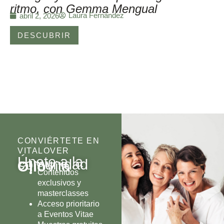
ritmo, con Gemma Mengual
Laura Fernández
abril 2, 2026
DESCUBRIR
CONVIÉRTETE EN
VITALOVER
Únete a la
comunidad
Olio
Vita
Contenidos
exclusivos y
masterclasses
Acceso prioritario
a Eventos Vitae