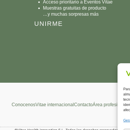
Acceso prioritario a Eventos Vitae
Muestras gratuitas de producto
…y muchas sorpresas más
UNIRME
Para
alma
tecn
Conocenos
Vitae internacional
Contacto
Área profesional
iden
afec
Gest
©Vitae Health Innovation S.L. Todos los derechos reservados.