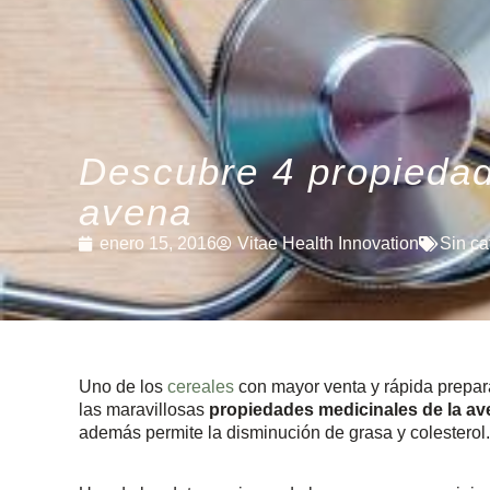
Descubre 4 propiedad
avena
enero 15, 2016
Vitae Health Innovation
Sin ca
Uno de los
cereales
con mayor venta y rápida prepar
las maravillosas
propiedades medicinales de la av
además permite la disminución de grasa y colesterol.