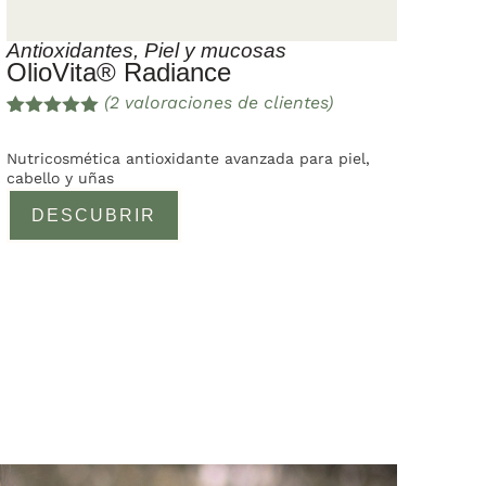
Antioxidantes
,
Piel y mucosas
OlioVita® Radiance
(
2
valoraciones de clientes)
Valorado
2
con
5.00
de
Nutricosmética antioxidante avanzada para piel,
5 en base
cabello y uñas
a
valoracione
DESCUBRIR
s de
clientes