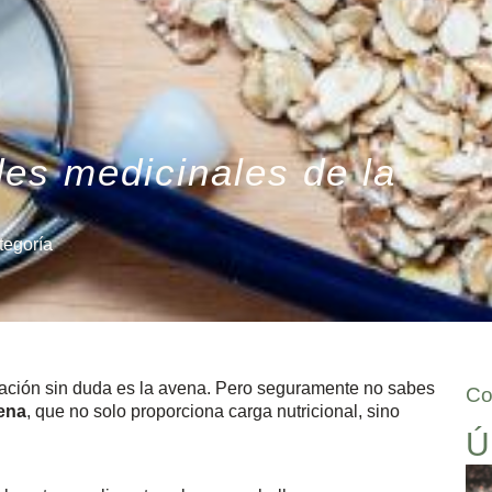
es medicinales de la
tegoría
ación sin duda es la avena. Pero seguramente no sabes
Co
ena
, que no solo proporciona carga nutricional, sino
Ú