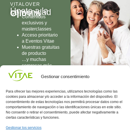
VITALOVER
Únete a la
comunidad
Olio
Vita
Contenidos
exclusivos y
masterclasses
Acceso prioritario
a Eventos Vitae
Muestras gratuitas
de producto
…y muchas
sorpresas más
UNIRME
Gestionar consentimiento
Para ofrecer las mejores experiencias, utilizamos tecnologías como las
cookies para almacenar y/o acceder a la información del dispositivo. El
consentimiento de estas tecnologías nos permitirá procesar datos como el
comportamiento de navegación o las identificaciones únicas en este sitio.
Conocenos
Política
(+34)
No consentir o retirar el consentimiento, puede afectar negativamente a
Vitae
de
935
ciertas características y funciones.
internaciona
Privacidad
908
l
Política
700
Gestionar los servicios