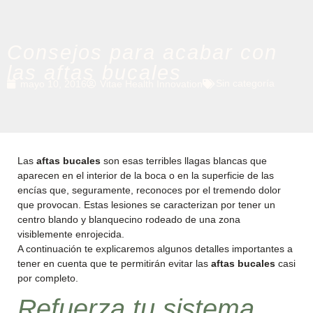
Consejos para acabar con
las aftas bucales
Sin categoría
mayo 10, 2016
Vitae Health Innovation
Las
aftas bucales
son esas terribles llagas blancas que
aparecen en el interior de la boca o en la superficie de las
encías que, seguramente, reconoces por el tremendo dolor
que provocan. Estas lesiones se caracterizan por tener un
centro blando y blanquecino rodeado de una zona
visiblemente enrojecida.
A continuación te explicaremos algunos detalles importantes a
tener en cuenta que te permitirán evitar las
aftas bucales
casi
por completo.
Refuerza tu sistema