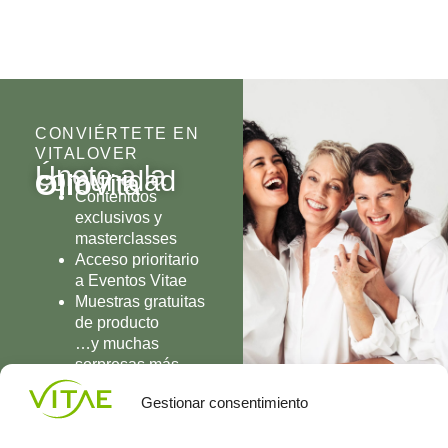
CONVIÉRTETE EN
VITALOVER
Únete a la
comunidad
Olio
Vita
Contenidos
exclusivos y
masterclasses
Acceso prioritario
a Eventos Vitae
Muestras gratuitas
de producto
…y muchas
sorpresas más
UNIRME
Gestionar consentimiento