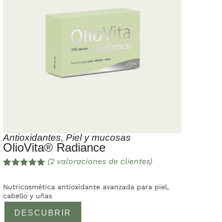
Antioxidantes
,
Piel y mucosas
OlioVita® Radiance
(
2
valoraciones de clientes)
Valorado
2
con
5.00
de
Nutricosmética antioxidante avanzada para piel,
5 en base
cabello y uñas
a
valoracione
DESCUBRIR
s de
clientes