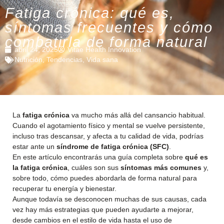
Fatiga crónica: qué es,
síntomas frecuentes y cómo
combatirla de forma natural
abril 24, 2025
Vitae Health Innovation
Nutrición
,
Tendencias
,
Vida sana
La
fatiga crónica
va mucho más allá del cansancio habitual.
Cuando el agotamiento físico y mental se vuelve persistente,
incluso tras descansar, y afecta a tu calidad de vida, podrías
estar ante un
síndrome de fatiga crónica (SFC)
.
En este artículo encontrarás una guía completa sobre
qué es
la fatiga crónica
, cuáles son sus
síntomas más comunes
y,
sobre todo, cómo puedes abordarla de forma natural para
recuperar tu energía y bienestar.
Aunque todavía se desconocen muchas de sus causas, cada
vez hay más estrategias que pueden ayudarte a mejorar,
desde cambios en el estilo de vida hasta el uso de