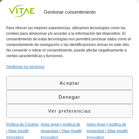
sorpresas más
UNIRME
Gestionar consentimiento
Para ofrecer las mejores experiencias, utilizamos tecnologías como las
cookies para almacenar y/o acceder a la información del dispositivo. El
consentimiento de estas tecnologías nos permitirá procesar datos como el
comportamiento de navegación o las identificaciones únicas en este sitio.
Conocenos
Política
(+34)
No consentir o retirar el consentimiento, puede afectar negativamente a
Vitae
de
935
ciertas características y funciones.
internaciona
Privacidad
908
l
Política
700
Gestionar los servicios
Contacto
de
contacta@vitae.es
Área
Cookies
Aceptar
profesional
Política
de
Denegar
Calidad
©Vitae Health Innovation S.L. Todos los derechos
Ver preferencias
reservados.
Política de Cookies
Aviso legal y política de
Aviso legal y política de
| Vitae Health
privacidad | Vitae Health
privacidad | Vitae Health
Innovation
Innovation
Innovation