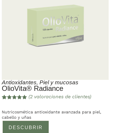
Antioxidantes
,
Piel y mucosas
OlioVita® Radiance
(
2
valoraciones de clientes)
Valorado
2
con
5.00
de
Nutricosmética antioxidante avanzada para piel,
5 en base
cabello y uñas
a
valoracione
DESCUBRIR
s de
clientes