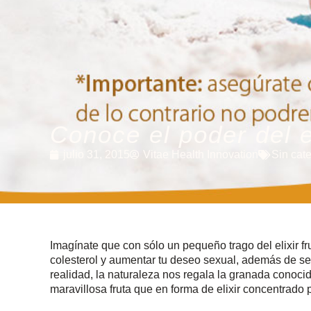
Conoce el poder del e
julio 31, 2015
Vitae Health Innovation
Sin cat
Imagínate que con sólo un pequeño trago del elixir frut
colesterol y aumentar tu deseo sexual, además de sen
realidad, la naturaleza nos regala la granada conoc
maravillosa fruta que en forma de elixir concentrado