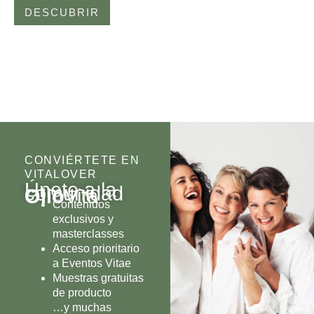
DESCUBRIR
CONVIÉRTETE EN
VITALOVER
Únete a la
comunidad
Olio
Vita
Contenidos
exclusivos y
masterclasses
Acceso prioritario
a Eventos Vitae
Muestras gratuitas
de producto
…y muchas