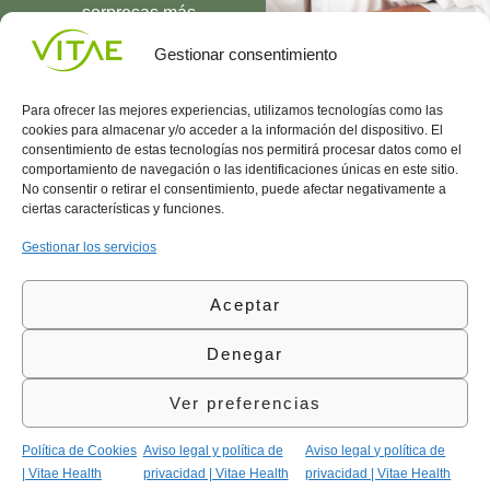
sorpresas más
UNIRME
Gestionar consentimiento
Para ofrecer las mejores experiencias, utilizamos tecnologías como las
cookies para almacenar y/o acceder a la información del dispositivo. El
consentimiento de estas tecnologías nos permitirá procesar datos como el
comportamiento de navegación o las identificaciones únicas en este sitio.
Conocenos
Política
(+34)
No consentir o retirar el consentimiento, puede afectar negativamente a
Vitae
de
935
ciertas características y funciones.
internaciona
Privacidad
908
l
Política
700
Gestionar los servicios
Contacto
de
contacta@vitae.es
Área
Cookies
Aceptar
profesional
Política
de
Denegar
Calidad
©Vitae Health Innovation S.L. Todos los derechos
Ver preferencias
reservados.
Política de Cookies
Aviso legal y política de
Aviso legal y política de
| Vitae Health
privacidad | Vitae Health
privacidad | Vitae Health