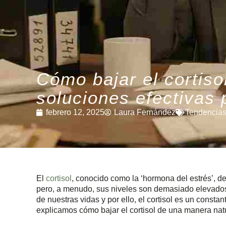
Cómo bajar el cortiso
soluciones efectivas 
febrero 12, 2025
Laura Fernández
Tendencia
El
cortisol
, conocido como la ‘hormona del estrés’, 
pero, a menudo, sus niveles son demasiado elevados
de nuestras vidas y por ello, el cortisol es un consta
explicamos cómo bajar el cortisol de una manera natu