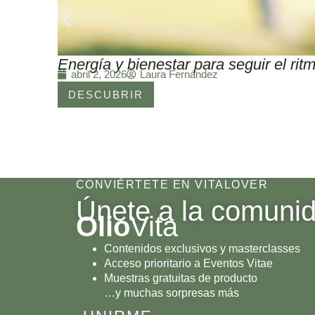
Energía y bienestar para seguir el r
Laura Fernández
abril 2, 2026
DESCUBRIR
CONVIÉRTETE EN VITALOVER
Únete a la comuni
Olio
Vita
Contenidos exclusivos y masterclasses
Acceso prioritario a Eventos Vitae
Muestras gratuitas de producto
…y muchas sorpresas más