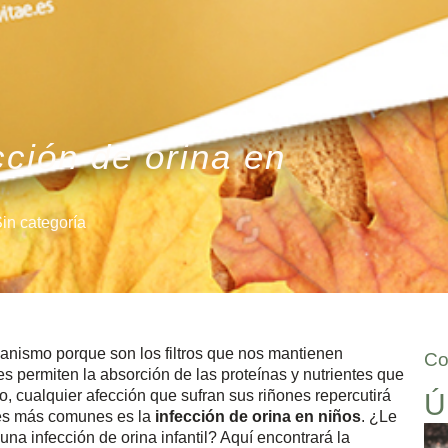
ción de orina en
in categoría
ganismo porque son los filtros que nos mantienen
Co
s permiten la absorción de las proteínas y nutrientes que
o, cualquier afección que sufran sus riñones repercutirá
Ú
nes más comunes es la
infección de orina en niños
. ¿Le
na infección de orina infantil? Aquí encontrará la