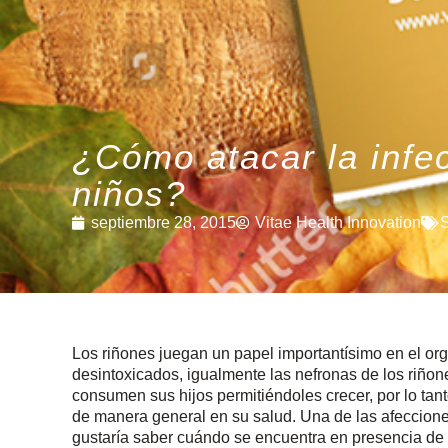
¿Cómo atacar la infec
niños?
septiembre 28, 2015
Vitae Health Innovation
S
Los riñones juegan un papel importantísimo en el or
desintoxicados, igualmente las nefronas de los riñone
consumen sus hijos permitiéndoles crecer, por lo tant
de manera general en su salud. Una de las afeccio
gustaría saber cuándo se encuentra en presencia de u