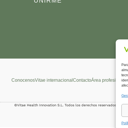
UNIRME
Para
alma
tecn
Conocenos
Vitae internacional
Contacto
Área profesional
iden
afec
Gest
©Vitae Health Innovation S.L. Todos los derechos reservados.
Polí