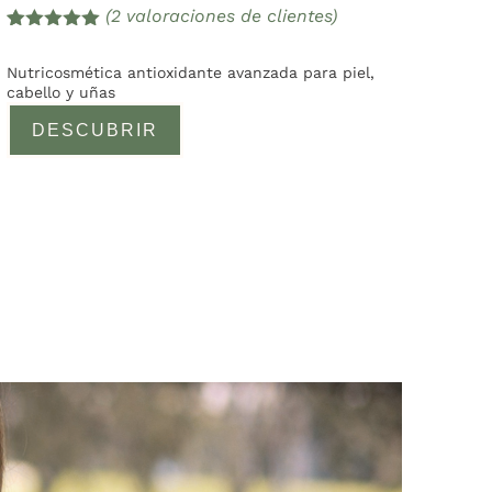
(
2
valoraciones de clientes)
Valorado
2
con
5.00
de
Nutricosmética antioxidante avanzada para piel,
5 en base
cabello y uñas
a
valoracione
DESCUBRIR
s de
clientes