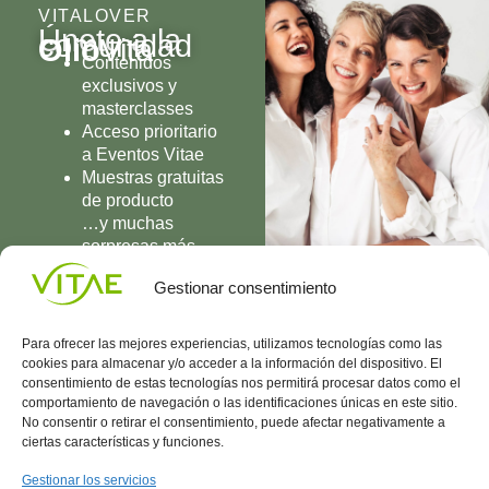
VITALOVER
Únete a la
comunidad
Olio
Vita
Contenidos
exclusivos y
masterclasses
Acceso prioritario
a Eventos Vitae
Muestras gratuitas
de producto
…y muchas
sorpresas más
UNIRME
Gestionar consentimiento
Para ofrecer las mejores experiencias, utilizamos tecnologías como las
cookies para almacenar y/o acceder a la información del dispositivo. El
consentimiento de estas tecnologías nos permitirá procesar datos como el
comportamiento de navegación o las identificaciones únicas en este sitio.
Conocenos
Política
(+34)
No consentir o retirar el consentimiento, puede afectar negativamente a
Vitae
de
935
ciertas características y funciones.
internaciona
Privacidad
908
l
Política
700
Gestionar los servicios