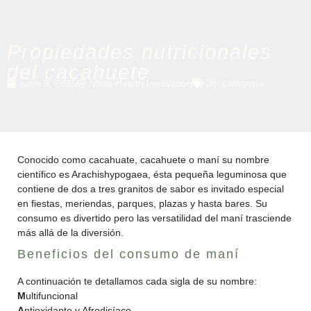
Propiedades nutricionales
del cacahuete
Sin categoría
junio 9, 2015
Vitae Health Innovation
Conocido como cacahuate, cacahuete o maní su nombre
científico es Arachishypogaea, ésta pequeña leguminosa que
contiene de dos a tres granitos de sabor es invitado especial
en fiestas, meriendas, parques, plazas y hasta bares. Su
consumo es divertido pero las versatilidad del maní trasciende
más allá de la diversión.
Beneficios del consumo de maní
A continuación te detallamos cada sigla de su nombre:
M
ultifuncional
A
ntioxidante y Afrodisíaco