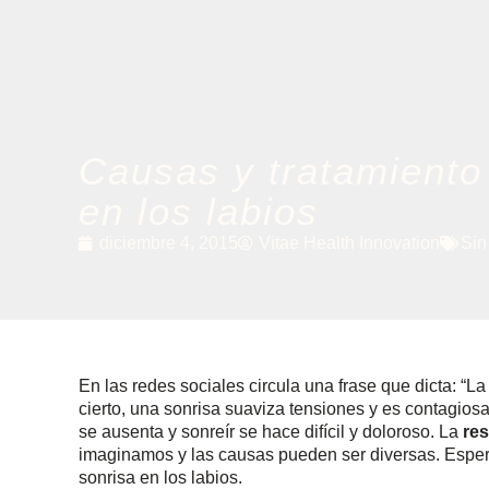
Causas y tratamiento
en los labios
diciembre 4, 2015
Vitae Health Innovation
Sin
En las redes sociales circula una frase que dicta: “L
cierto, una sonrisa suaviza tensiones y es contagios
se ausenta y sonreír se hace difícil y doloroso. La
res
imaginamos y las causas pueden ser diversas. Espe
sonrisa en los labios.