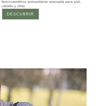
Nutricosmética antioxidante avanzada para piel,
5 en base
cabello y uñas
a
valoracione
DESCUBRIR
s de
clientes