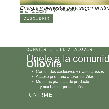
Energía y bienestar para seguir el r
Laura Fernández
abril 2, 2026
DESCUBRIR
CONVIÉRTETE EN VITALOVER
Únete a la comuni
Olio
Vita
Contenidos exclusivos y masterclasses
Acceso prioritario a Eventos Vitae
Muestras gratuitas de producto
…y muchas sorpresas más
UNIRME