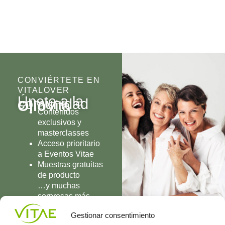
CONVIÉRTETE EN
VITALOVER
Únete a la
comunidad
Olio
Vita
Contenidos
exclusivos y
masterclasses
Acceso prioritario
a Eventos Vitae
Muestras gratuitas
de producto
…y muchas
sorpresas más
UNIRME
Gestionar consentimiento