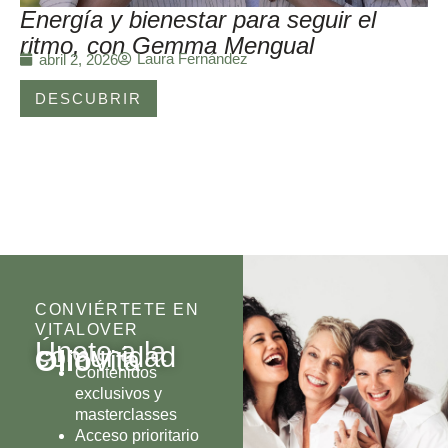
Energía y bienestar para seguir el
ritmo, con Gemma Mengual
Laura Fernández
abril 2, 2026
DESCUBRIR
CONVIÉRTETE EN
VITALOVER
Únete a la
comunidad
Olio
Vita
Contenidos
exclusivos y
masterclasses
Acceso prioritario