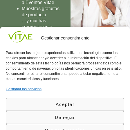
a Eventos Vitae
Muestras gratuitas
de producto
…y muchas
sorpresas más
UNIRME
Gestionar consentimiento
Para ofrecer las mejores experiencias, utilizamos tecnologías como las
cookies para almacenar y/o acceder a la información del dispositivo. El
consentimiento de estas tecnologías nos permitirá procesar datos como el
comportamiento de navegación o las identificaciones únicas en este sitio.
Conocenos
Política
(+34)
No consentir o retirar el consentimiento, puede afectar negativamente a
Vitae
de
935
ciertas características y funciones.
internaciona
Privacidad
908
l
Política
700
Gestionar los servicios
Contacto
de
contacta@vitae.es
Área
Cookies
Aceptar
profesional
Política
de
Denegar
Calidad
©Vitae Health Innovation S.L. Todos los derechos