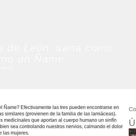
a de León, sana como
como un Ñame
tegoría
 el Ñame? Efectivamente las tres pueden encontrarse en
Co
as similares (provienen de la familia de las lamiáceas).
es medicinales que aportan al cuerpo humano un sinfín
Ú
bien sea controlando nuestros nervios, calmando el dolor
 las mujeres.