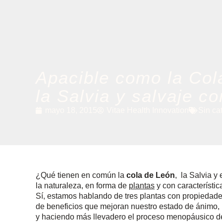
Apacible como la Col
la Salvia y salvaje 
mayo 18, 2015
Vitae Health Innovation
Sin ca
¿Qué tienen en común la
cola de León
, la Salvia y
la naturaleza, en forma de
plantas
y con característic
Sí, estamos hablando de tres plantas con propiedad
de beneficios que mejoran nuestro estado de ánimo, 
y haciendo más llevadero el proceso menopáusico de