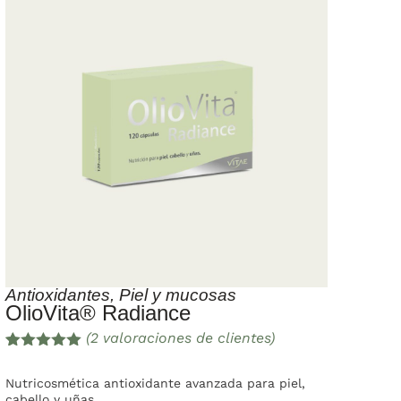
Antioxidantes
,
Piel y mucosas
OlioVita® Radiance
(
2
valoraciones de clientes)
Valorado
2
con
5.00
de
Nutricosmética antioxidante avanzada para piel,
5 en base
cabello y uñas