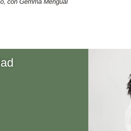
itmo, con Gemma Mengual
dad