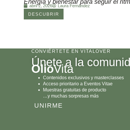
Energía y bienestar para seguir el r
Laura Fernández
abril 2, 2026
DESCUBRIR
CONVIÉRTETE EN VITALOVER
Únete a la comuni
Olio
Vita
Contenidos exclusivos y masterclasses
Acceso prioritario a Eventos Vitae
Muestras gratuitas de producto
…y muchas sorpresas más
UNIRME