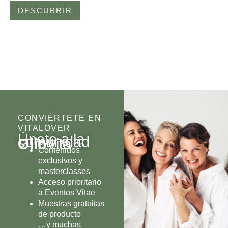
DESCUBRIR
CONVIÉRTETE EN
VITALOVER
Únete a la
comunidad
Olio
Vita
Contenidos
exclusivos y
masterclasses
Acceso prioritario
a Eventos Vitae
Muestras gratuitas
de producto
…y muchas