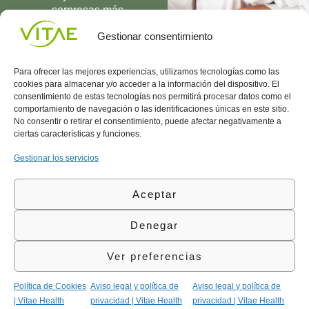
sorpresas más
UNIRME
Gestionar consentimiento
Para ofrecer las mejores experiencias, utilizamos tecnologías como las
cookies para almacenar y/o acceder a la información del dispositivo. El
consentimiento de estas tecnologías nos permitirá procesar datos como el
comportamiento de navegación o las identificaciones únicas en este sitio.
Conocenos
Política
(+34)
No consentir o retirar el consentimiento, puede afectar negativamente a
Vitae
de
935
ciertas características y funciones.
internaciona
Privacidad
908
l
Política
700
Gestionar los servicios
Contacto
de
contacta@vitae.es
Área
Cookies
Aceptar
profesional
Política
de
Denegar
Calidad
©Vitae Health Innovation S.L. Todos los derechos
Ver preferencias
reservados.
Política de Cookies
Aviso legal y política de
Aviso legal y política de
| Vitae Health
privacidad | Vitae Health
privacidad | Vitae Health