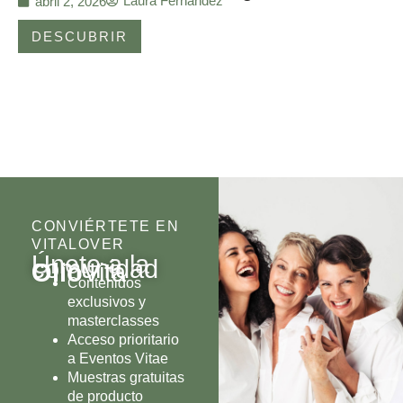
Laura Fernández
abril 2, 2026
DESCUBRIR
CONVIÉRTETE EN
VITALOVER
Únete a la
comunidad
Olio
Vita
Contenidos
exclusivos y
masterclasses
Acceso prioritario
a Eventos Vitae
Muestras gratuitas
de producto