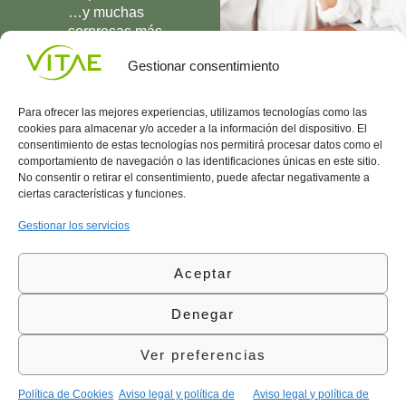
…y muchas
sorpresas más
UNIRME
Gestionar consentimiento
Para ofrecer las mejores experiencias, utilizamos tecnologías como las
cookies para almacenar y/o acceder a la información del dispositivo. El
consentimiento de estas tecnologías nos permitirá procesar datos como el
comportamiento de navegación o las identificaciones únicas en este sitio.
Conocenos
Política
(+34)
No consentir o retirar el consentimiento, puede afectar negativamente a
Vitae
de
935
ciertas características y funciones.
internaciona
Privacidad
908
l
Política
700
Gestionar los servicios
Contacto
de
contacta@vitae.es
Área
Cookies
Aceptar
profesional
Política
de
Denegar
Calidad
©Vitae Health Innovation S.L. Todos los derechos
Ver preferencias
reservados.
Política de Cookies
Aviso legal y política de
Aviso legal y política de