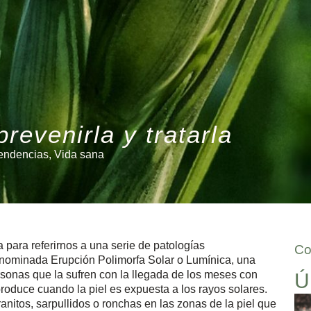
revenirla y tratarla
endencias
,
Vida sana
za para referirnos a una serie de patologías
Co
enominada Erupción Polimorfa Solar o Lumínica, una
onas que la sufren con la llegada de los meses con
Ú
 produce cuando la piel es expuesta a los rayos solares.
nitos, sarpullidos o ronchas en las zonas de la piel que