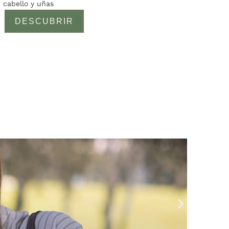
cabello y uñas
a
valoracione
DESCUBRIR
s de
clientes