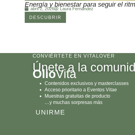
Energía y bienestar para seguir el r
Laura Fernández
abril 2, 2026
DESCUBRIR
CONVIÉRTETE EN VITALOVER
Únete a la comuni
Olio
Vita
Contenidos exclusivos y masterclasses
Acceso prioritario a Eventos Vitae
Muestras gratuitas de producto
…y muchas sorpresas más
UNIRME