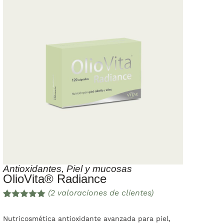
Antioxidantes
,
Piel y mucosas
OlioVita® Radiance
(
2
valoraciones de clientes)
Valorado
2
con
5.00
de
Nutricosmética antioxidante avanzada para piel,
5 en base