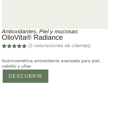
Antioxidantes
,
Piel y mucosas
OlioVita® Radiance
(
2
valoraciones de clientes)
Valorado
2
con
5.00
de
Nutricosmética antioxidante avanzada para piel,
5 en base
cabello y uñas
a
valoracione
DESCUBRIR
s de
clientes