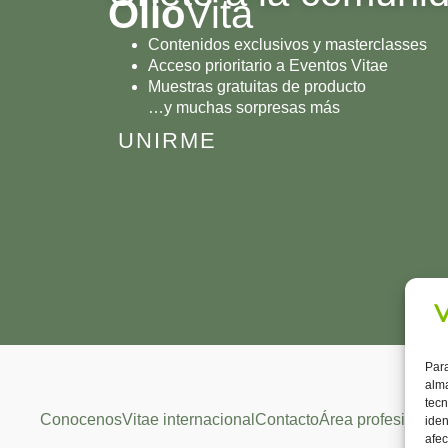
Olio
Vita
Contenidos exclusivos y masterclasses
Acceso prioritario a Eventos Vitae
Muestras gratuitas de producto
…y muchas sorpresas más
UNIRME
Para
alma
tecn
Conocenos
Vitae internacional
Contacto
Área profesional
iden
afec