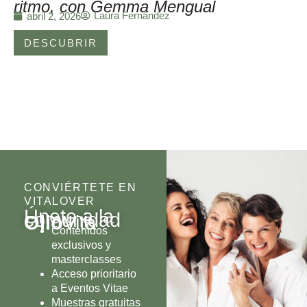
ritmo, con Gemma Mengual
Laura Fernández
abril 2, 2026
DESCUBRIR
CONVIÉRTETE EN
VITALOVER
Únete a la
comunidad
Olio
Vita
Contenidos
exclusivos y
masterclasses
Acceso prioritario
a Eventos Vitae
Muestras gratuitas