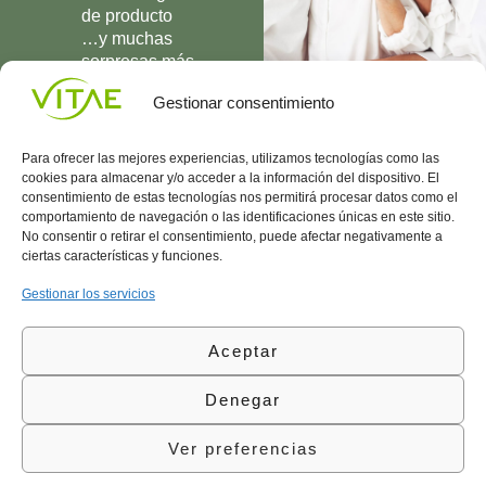
de producto
…y muchas
sorpresas más
UNIRME
Gestionar consentimiento
Para ofrecer las mejores experiencias, utilizamos tecnologías como las
cookies para almacenar y/o acceder a la información del dispositivo. El
consentimiento de estas tecnologías nos permitirá procesar datos como el
comportamiento de navegación o las identificaciones únicas en este sitio.
Conocenos
Política
(+34)
No consentir o retirar el consentimiento, puede afectar negativamente a
Vitae
de
935
ciertas características y funciones.
internaciona
Privacidad
908
l
Política
700
Gestionar los servicios
Contacto
de
contacta@vitae.es
Área
Cookies
Aceptar
profesional
Política
de
Denegar
Calidad
©Vitae Health Innovation S.L. Todos los derechos
Ver preferencias
reservados.