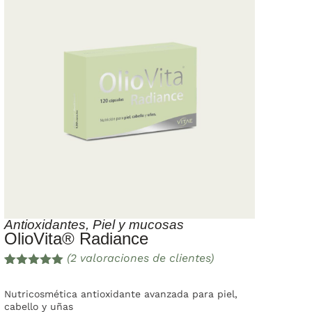
Antioxidantes
,
Piel y mucosas
OlioVita® Radiance
(
2
valoraciones de clientes)
Valorado
2
con
5.00
de
Nutricosmética antioxidante avanzada para piel,
5 en base
cabello y uñas
a