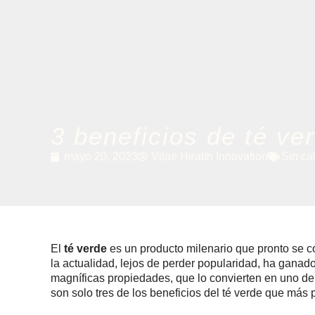
3 beneficios de té ve
mayo 20, 2023
Vitae Health Innovation
Sin ca
El
té verde
es un producto milenario que pronto se 
la actualidad, lejos de perder popularidad, ha ganad
magníficas propiedades, que lo convierten en uno de
son solo tres de los beneficios del té verde que má