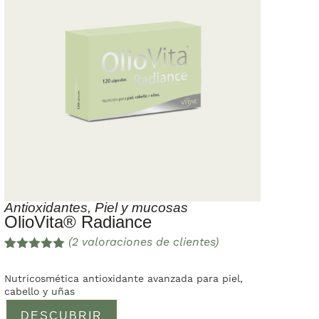
Antioxidantes
,
Piel y mucosas
OlioVita® Radiance
(
2
valoraciones de clientes)
Valorado
2
con
5.00
de
Nutricosmética antioxidante avanzada para piel,
5 en base
cabello y uñas
a
valoracione
DESCUBRIR
s de