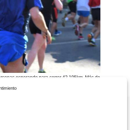
personas esperando para correr 42,195km. Más de
historia de una chica normal como otra, que trabaja
ntimiento
Política de Privacidad
(+34) 935 908 700
Política de Cookies
contacta@vitae.es
Política de Calidad