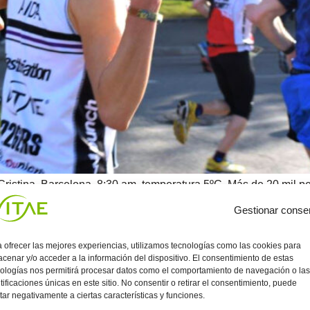
istina, Barcelona, 8:30 am, temperatura 5ºC. Más de 20 mil 
erminar la temida distancia de Filipides. Entre ellas la mía, la 
Gestionar conse
 ofrecer las mejores experiencias, utilizamos tecnologías como las cookies para
cenar y/o acceder a la información del dispositivo. El consentimiento de estas
ologías nos permitirá procesar datos como el comportamiento de navegación o las
tificaciones únicas en este sitio. No consentir o retirar el consentimiento, puede
tar negativamente a ciertas características y funciones.