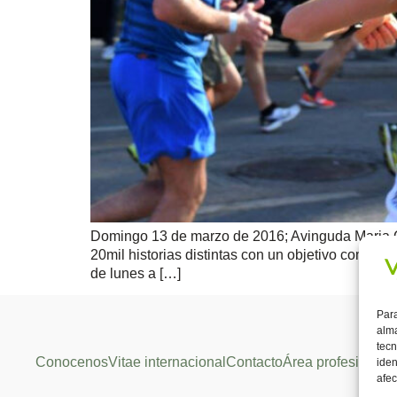
Domingo 13 de marzo de 2016; Avinguda Maria Cr
20mil historias distintas con un objetivo común; t
de lunes a […]
Para
alma
tecn
Conocenos
Vitae internacional
Contacto
Área profesional
iden
afec